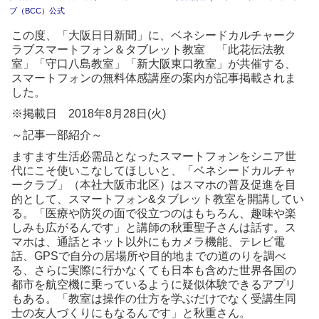
ブ（BCC）公式
この度、「大阪日日新聞」に、ベネシードカルチャーク
ラブスマートフォン＆タブレット教室 「此花伝法教
室」「守口八島教室」「新大阪東口教室」が共催する、
スマートフォンの無料体感講座の案内が記事掲載されま
した。
※掲載日 2018年8月28日(火)
～記事一部紹介～
ますます生活必需品となったスマートフォンをシニア世
代にこそ使いこなしてほしいと、「ベネシードカルチャ
ークラブ」（本社大阪市北区）はスマホの普及促進を目
的として、スマートフォン&タブレット教室を開講してい
る。「医療や防災の面で役立つのはもちろん、趣味や楽
しみも広がるんです」と講師の秋重聖子さんは話す。ス
マホは、通話とネット以外にもカメラ機能、テレビ電
話、GPSで自分の居場所や目的地までの道のりを調べ
る、さらに実際に行かなくても日本も含めた世界各国の
都市を航空機に乗っているように疑似体験できるアプリ
もある。「教室は操作の仕方を学ぶだけでなく受講生同
士の友人づくりにもなるんです」と秋重さん。