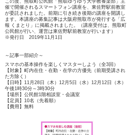
この度、熊取町公民館「熊取ゆうゆう大学教養楽部」主
催で開催されるスマートフォン講座を、東佐野駅前教室
が委託されました。前期に引き続き後期の講座を開講し
ます。本講座の募集記事は大阪府熊取市が発行する「広
報 くまとり」に掲載されました。（講座受付は、熊取町
公民館が行い、運営は東佐野駅前教室が行います）
※発行日 2019年11月1日
～記事一部紹介～
スマホの基本操作を楽しくマスターしよう（全3回）
【対象】町内在住・在勤・在学の方優先（前期受講され
た方除く）
【日時】11月28日（木）12月5日（水）12月12日（木）
午後1時30分～3時30分
【場所】公民館1階相談室・会議室
【定員】10名（先着順）
【費用】無料