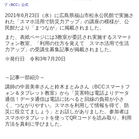
ブ（BCC）公式
2021年6月23日（水）に広島県福山市松永公民館で実施さ
れた「スマホ活用で防災力アップ」の講座の模様が、公
民館だより「まつなが」に掲載されました。
また、表紙ページには3教室が委託され実施するスマート
フォン教室、「利用の仕方を覚えて スマホ活用で生活
力アップ」の受講生募集記事が掲載されました。
※発行日 令和3年7月20日
～記事一部紹介～
講師の中居美幸さんと鈴木まとみさん（BCCスマートフ
ォン＆タブレット教室）から「災害時は電話よりデータ
通信！データ通信は電話に比べると回線の負荷が小さ
く、つながりやすい。スマホを利用して情報を得て、防
災に役立てましょう」とお話しがありました。参加者は
スマホやタブレットを使ってQRコードを読み取り、利用
方法を真剣に学びました。