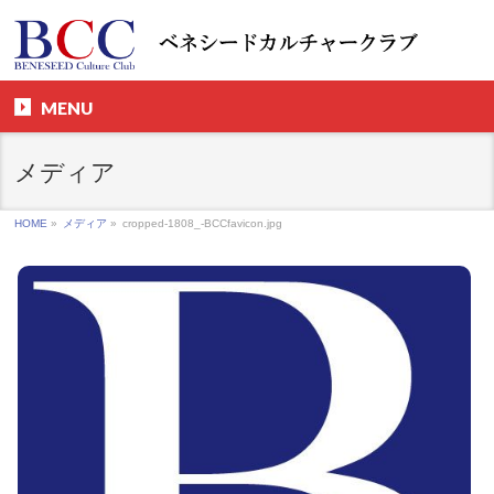
MENU
メディア
HOME
»
メディア
»
cropped-1808_-BCCfavicon.jpg