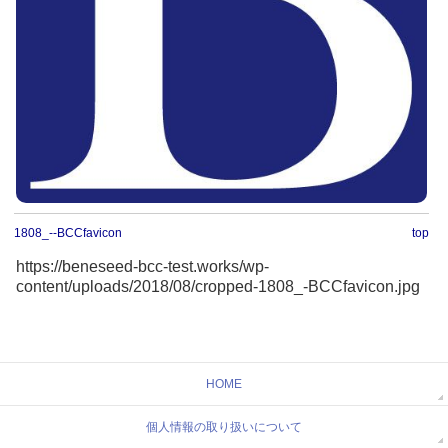
1808_--BCCfavicon
top
https://beneseed-bcc-test.works/wp-
content/uploads/2018/08/cropped-1808_-BCCfavicon.jpg
HOME
個人情報の取り扱いについて