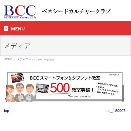
MENU
メディア
HOME
»
メディア
»
cropped-top.jpg
top
top＿180907