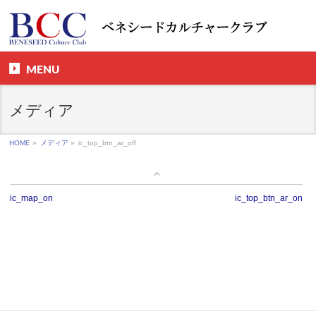
MENU
メディア
HOME
»
メディア
»
ic_top_btn_ar_off
ic_map_on
ic_top_btn_ar_on