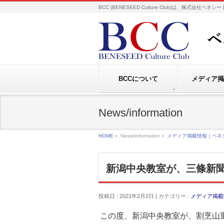
BCC (BENESEED Culture Club)は、株式会
BCCについて
メディア掲
News/information
HOME
»
News/information »
メディア掲載情報｜ベネ
新潟中央教室が、三條新
投稿日 : 2021年2月2日 | カテゴリー :
メディア掲載
この度、新潟中央教室が、割烹山重