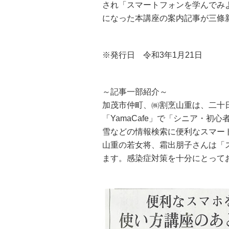
され「スマートフォンを学んでみよ
になった本講座の案内記事が三條
※発行日 令和3年1月21日
～記事一部紹介～
加茂市仲町、㈱割烹山重は、二十
「YamaCafe」で「シニア・
雪などの情報検索に便利なスマー
山重の若女将、霜出朋子さんは「
ます。感染症対策を十分にとって